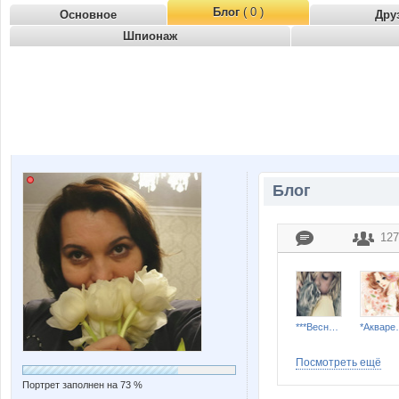
Блог
( 0 )
Основное
Дру
Шпионаж
Блог
127
***Весна****
*Ак
Посмотреть ещё
Портрет заполнен на 73 %