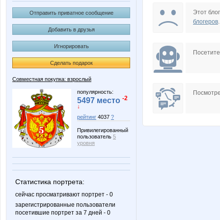
Anntu
B00lka
Этот блог
Отправить приватное сообщение
блогеров
.
Добавить в друзья
Игнорировать
DOSA
DiLena
Посетит
Сделать подарок
Совместная покупка: взрослый
Janny-52
KAP
популярность:
Посмотре
-2
5497 место
↓
рейтинг
4037
?
Привилегированный
LiudmilaChernova
Lonza
пользователь
5
уровня
Nata1
Nathali
Статистика портрета:
сейчас просматривают портрет - 0
зарегистрированные пользователи
посетившие портрет за 7 дней - 0