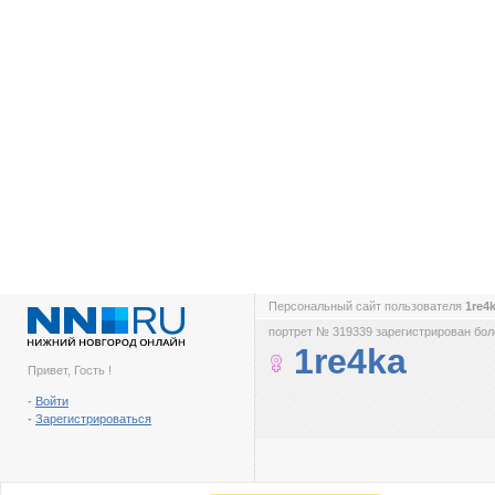
Персональный сайт пользователя
1re4
портрет № 319339 зарегистрирован боле
1re4ka
Привет, Гость !
-
Войти
-
Зарегистрироваться